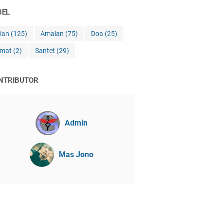
BEL
jian
(125)
Amalan
(75)
Doa
(25)
imat
(2)
Santet
(29)
NTRIBUTOR
Admin
Mas Jono