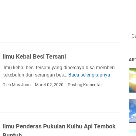
Ilmu Kebal Besi Tersani
AR
Ilmu kebal besi tersani yang dipercaya bisa memberi
kekebalan dari serangan bes…
Baca selengkapnya
I
l
Oleh Mas Jono
Maret 02, 2020
Posting Komentar
m
u
K
e
b
Ilmu Penderas Pukulan Kulhu Api Tembok
a
l
Runtuh