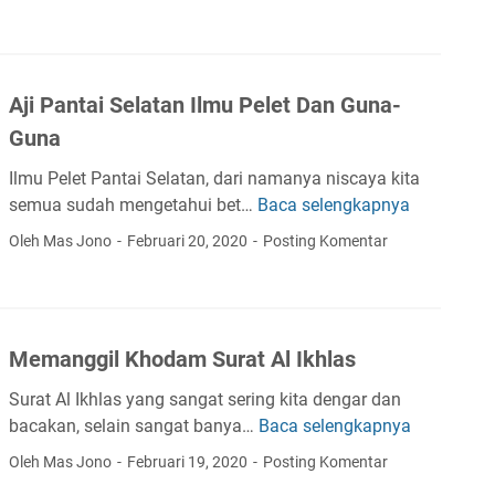
n
i
S
M
P
t
u
r
a
s
a
m
Aji Pantai Selatan Ilmu Pelet Dan Guna-
u
b
i
h
Guna
u
n
D
S
a
Ilmu Pelet Pantai Selatan, dari namanya niscaya kita
a
i
S
semua sudah mengetahui bet…
Baca selengkapnya
A
n
l
e
j
O
Oleh Mas Jono
Februari 20, 2020
Posting Komentar
i
h
i
r
w
a
P
a
a
b
a
n
n
i
n
g
g
Memanggil Khodam Surat Al Ikhlas
s
t
J
i
K
a
a
Surat Al Ikhlas yang sangat sering kita dengar dan
U
e
i
h
bacakan, selain sangat banya…
Baca selengkapnya
M
n
r
S
a
e
t
Oleh Mas Jono
Februari 19, 2020
Posting Komentar
j
e
t
m
u
a