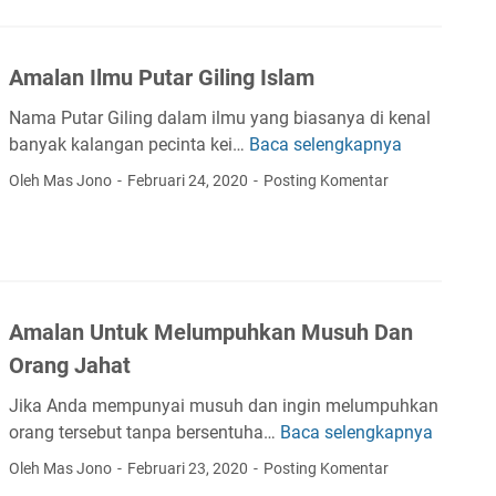
l
o
u
u
a
d
r
d
n
a
D
a
Amalan Ilmu Putar Giling Islam
T
m
a
e
D
Nama Putar Giling dalam ilmu yang biasanya di kenal
n
r
a
banyak kalangan pecinta kei…
Baca selengkapnya
P
A
b
n
a
m
Oleh Mas Jono
Februari 24, 2020
Posting Komentar
e
J
r
a
b
i
a
l
a
n
W
a
s
P
a
n
D
u
l
I
a
s
Amalan Untuk Melumpuhkan Musuh Dan
i
l
r
a
m
Orang Jahat
i
k
u
M
Jika Anda mempunyai musuh dan ingin melumpuhkan
a
P
a
orang tersebut tanpa bersentuha…
Baca selengkapnya
A
u
s
m
t
Oleh Mas Jono
Februari 23, 2020
Posting Komentar
a
a
a