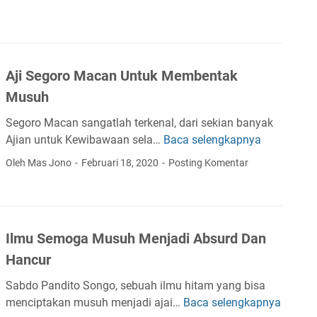
l
a
k
B
a
n
P
e
t
g
a
r
a
g
r
a
n
Aji Segoro Macan Untuk Membentak
i
e
t
I
l
w
Musuh
D
l
K
a
a
m
Segoro Macan sangatlah terkenal, dari sekian banyak
h
n
n
u
Ajian untuk Kewibawaan sela…
Baca selengkapnya
A
o
g
C
P
j
d
a
Oleh Mas Jono
Februari 18, 2020
Posting Komentar
a
e
i
a
n
p
l
S
m
D
e
e
e
S
a
k
t
g
u
n
Ilmu Semoga Musuh Menjadi Absurd Dan
D
o
r
K
a
Hancur
r
a
h
n
o
t
o
Sabdo Pandito Songo, sebuah ilmu hitam yang bisa
G
M
A
d
menciptakan musuh menjadi ajai…
Baca selengkapnya
I
u
a
l
a