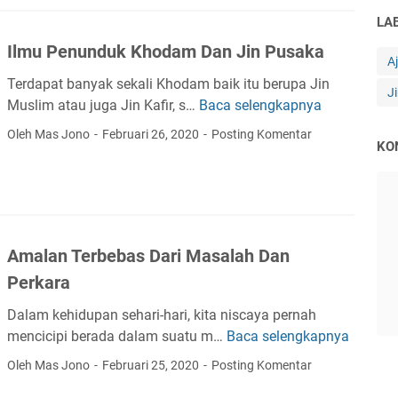
n
a
n
m
LA
t
s
j
p
u
i
Ilmu Penunduk Khodam Dan Jin Pusaka
i
u
A
h
D
A
g
Terdapat banyak sekali Khodam baik itu berupa Jin
e
J
n
G
Muslim atau juga Jin Kafir, s…
Baca selengkapnya
I
n
o
a
l
g
Oleh Mas Jono
Februari 26, 2020
Posting Komentar
m
l
KO
m
a
I
u
u
n
l
n
P
A
m
g
e
r
u
g
n
w
I
u
Amalan Terbebas Dari Masalah Dan
u
a
n
n
n
Perkara
h
f
g
d
L
i
Dalam kehidupan sehari-hari, kita niscaya pernah
u
e
n
mencicipi berada dalam suatu m…
Baca selengkapnya
A
k
l
i
m
K
u
Oleh Mas Jono
Februari 25, 2020
Posting Komentar
t
a
h
h
M