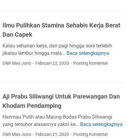
l
l
r
a
a
G
h
n
i
Ilmu Pulihkan Stamina Sehabis Kerja Berat
D
U
l
a
Dan Capek
n
i
n
t
n
Kalau seharian kerja, dari pagi hingga sore terlebih
P
u
g
jikalau lembur hingga mala…
Baca selengkapnya
I
e
k
I
l
r
Oleh Mas Jono
Februari 22, 2020
Posting Komentar
M
s
m
k
e
l
u
a
l
a
P
r
u
m
u
a
m
Aji Prabu Siliwangi Untuk Parewangan Dan
l
p
Khodam Pendamping
i
u
h
h
Harimau Putih atau Maung Bodas Prabu Siliwangi
k
k
yang tersohor alasannya yakni ke…
Baca selengkapnya
A
a
a
j
Oleh Mas Jono
Februari 21, 2020
Posting Komentar
n