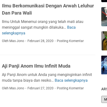
g
a
Ilmu Berkomunikasi Dengan Arwah Leluhur
i
n
Dan Para Wali
l
K
J
Ilmu Untuk Menemui orang yang telah mati atau
u
i
meninggal sangat mungkin dilakuka…
Baca
l
I
n
selengkapnya
h
l
S
u
m
Oleh Mas Jono
Februari 28, 2020
Posting Komentar
a
A
u
n
p
B
g
i
e
k
T
r
u
Aji Panji Anom Ilmu Infinit Muda
e
k
r
m
o
Aji Panji Anom untuk Anda yang menginginkan infinit
i
b
m
muda tanpa biaya dan resiko…
Baca selengkapnya
A
a
o
u
j
n
Oleh Mas Jono
Februari 27, 2020
Posting Komentar
AR
k
n
i
g
R
i
P
R
u
k
a
e