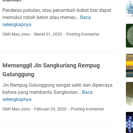
B
Penderas pukulan, atau penambah bobot biar dapat
e
memukul roboh beton atau memec…
Baca
I
s
selengkapnya
l
i
m
T
Oleh Mas Jono
Maret 01, 2020
Posting Komentar
u
e
P
r
e
s
n
a
Memanggil Jin Sangkuriang Rempug
d
n
Galunggung
e
i
r
Jin Rempug Galunggung sangat sakti dan dipercaya
a
bahwa yang membantu Sangkurian…
Baca
M
s
selengkapnya
e
P
m
Oleh Mas Jono
Februari 29, 2020
Posting Komentar
u
a
k
n
u
g
l