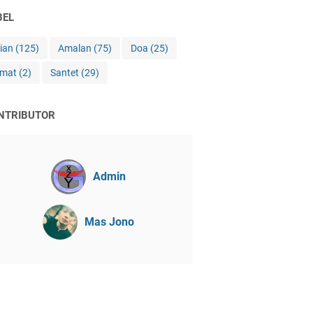
BEL
jian
(125)
Amalan
(75)
Doa
(25)
imat
(2)
Santet
(29)
NTRIBUTOR
Admin
Mas Jono