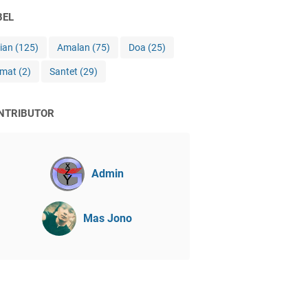
BEL
jian
(125)
Amalan
(75)
Doa
(25)
imat
(2)
Santet
(29)
NTRIBUTOR
Admin
Mas Jono