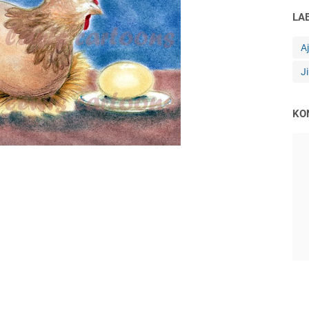
LA
A
J
KO