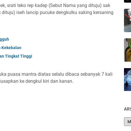
k, srati teko rep kadep (Sebut Nama yang dituju) sak
g dituju) iseh lancip pucuke dengkulku saking kersaning
ngguh
n Kekebalan
n Tingkat Tinggi
buka puasa mantra diatas selalu dibaca sebanyak 7 kali
diusapkan ke dengkul kiri dan kanan.
AR