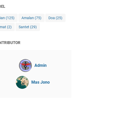
BEL
jian
(125)
Amalan
(75)
Doa
(25)
imat
(2)
Santet
(29)
NTRIBUTOR
Admin
Mas Jono