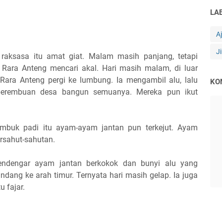
LA
A
J
 raksasa itu amat giat. Malam masih panjang, tetapi
. Rara Anteng mencari akal. Hari masih malam, di luar
Rara Anteng pergi ke lumbung. Ia mengambil alu, lalu
KO
perembuan desa bangun semuanya. Mereka pun ikut
buk padi itu ayam-ayam jantan pun terkejut. Ayam
ersahut-sahutan.
mendengar ayam jantan berkokok dan bunyi alu yang
dang ke arah timur. Ternyata hari masih gelap. Ia juga
u fajar.