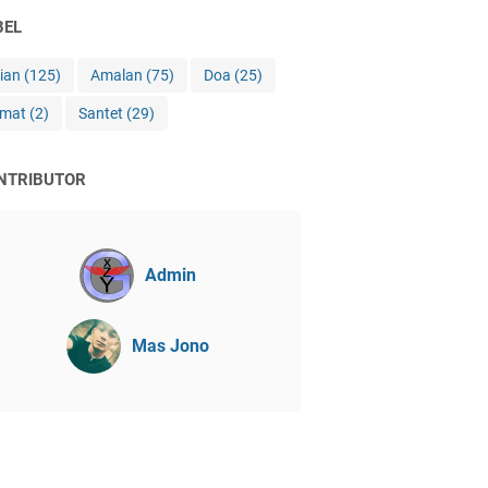
BEL
jian
(125)
Amalan
(75)
Doa
(25)
imat
(2)
Santet
(29)
NTRIBUTOR
Admin
Mas Jono