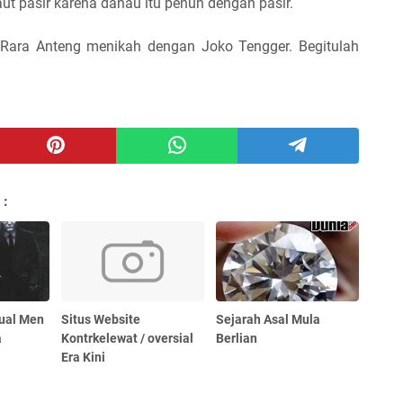
laut pasir karena danau itu penuh dengan pasir.
, Rara Anteng menikah dengan Joko Tengger. Begitulah
 :
ual Men
Situs Website
Sejarah Asal Mula
a
Kontrkelewat / oversial
Berlian
Era Kini