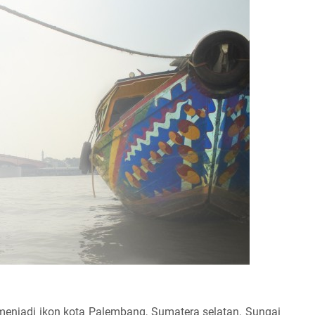
enjadi ikon kota Palembang, Sumatera selatan. Sungai