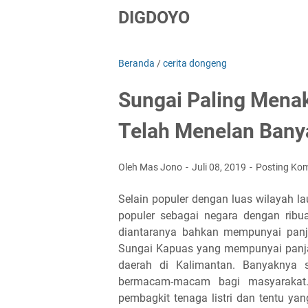
DIGDOYO
Beranda
/
cerita dongeng
Sungai Paling Menak
Telah Menelan Bany
Oleh Mas Jono
Juli 08, 2019
Posting Ko
Selain populer dengan luas wilayah lau
populer sebagai negara dengan ribua
diantaranya bahkan mempunyai panja
Sungai Kapuas yang mempunyai panja
daerah di Kalimantan. Banyaknya 
bermacam-macam bagi masyarakat. 
pembagkit tenaga listri dan tentu yang