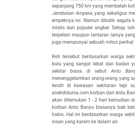
sepanjang 750 km yang membelah kota
Jembatan Ampera
, yang sekaligus me
empeknya ini. Namun dibalik segala 
mistis dan populer angker. Setiap ta
terpelest maupun lantaran lainya yang 
juga mempunyai sebuah mitos perihal 
Roh tersebut berdasarkan warga sek
bulu yang sangat lebat dan badan y
sekitar biasa di sebut
Antu Ban
menenggelamkan orang-orang yang s
lendit di kawasan sekitaran tepi s
anehdidunia.com korban dari Antu Bany
akan ditemukan 1 - 2 hari kemudian d
korban Antu Banyu biasanya bab bela
habis. Hal ini berdasarkan warga sek
insan yang karam ke dalam air.