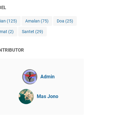
BEL
jian
(125)
Amalan
(75)
Doa
(25)
imat
(2)
Santet
(29)
NTRIBUTOR
Admin
Mas Jono