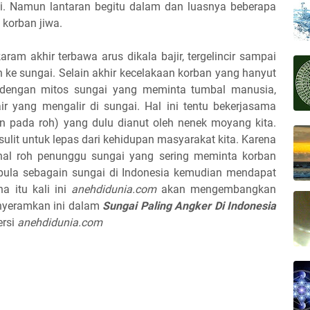
. Namun lantaran begitu dalam dan luasnya beberapa
 korban jiwa.
ram akhir terbawa arus dikala bajir, tergelincir sampai
n ke sungai. Selain akhir kecelakaan korban yang hanyut
n dengan mitos sungai yang meminta tumbal manusia,
ir yang mengalir di sungai. Hal ini tentu bekerjasama
 pada roh) yang dulu dianut oleh nenek moyang kita.
lit untuk lepas dari kehidupan masyarakat kita. Karena
ihal roh penunggu sungai yang sering meminta korban
 pula sebagain sungai di Indonesia kemudian mendapat
a itu kali ini
anehdidunia.com
akan mengembangkan
enyeramkan ini dalam
Sungai Paling Angker Di Indonesia
ersi
anehdidunia.com