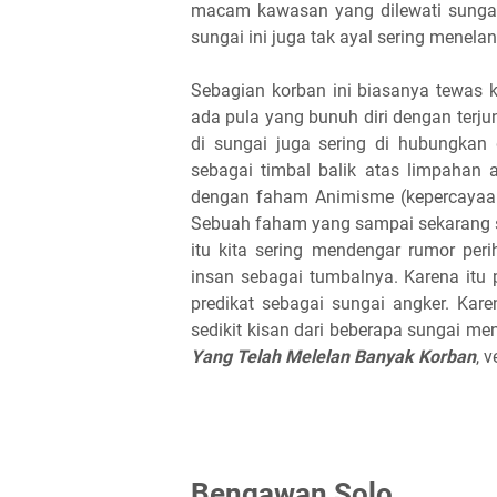
macam kawasan yang dilewati sungai
sungai ini juga tak ayal sering menelan
Sebagian korban ini biasanya tewas ka
ada pula yang bunuh diri dengan terju
di sungai juga sering di hubungka
sebagai timbal balik atas limpahan a
dengan faham Animisme (kepercayaan
Sebuah faham yang sampai sekarang su
itu kita sering mendengar rumor per
insan sebagai tumbalnya. Karena itu
predikat sebagai sungai angker. Karen
sedikit kisan dari beberapa sungai m
Yang Telah Melelan Banyak Korban
, v
Bengawan Solo