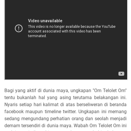
Bagi yang aktif di dunia maya, ungkapan "Om Telolet Om"
tentu bukanlah hal yang asing terutama belakangan ini.
Nyaris setiap hari kalimat di atas berseliweran di beranda
facebook maupun timeline twitter. Ungkapan ini memang
sedang mengundang perhatian orang dan seolah menjadi
demam tersendiri di dunia maya. Wabah Om Telolet Om ini