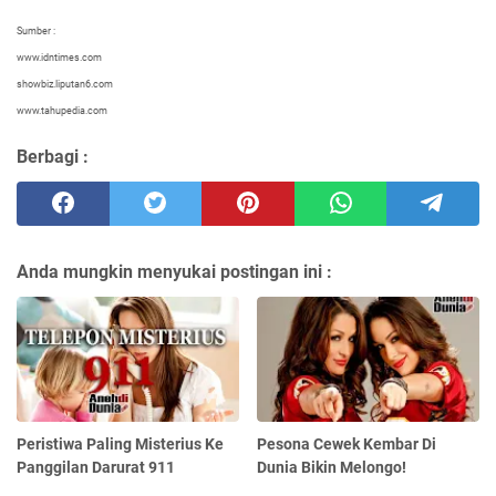
Sumber :
www.idntimes.com
showbiz.liputan6.com
www.tahupedia.com
Berbagi :
Anda mungkin menyukai postingan ini :
Peristiwa Paling Misterius Ke
Pesona Cewek Kembar Di
Panggilan Darurat 911
Dunia Bikin Melongo!