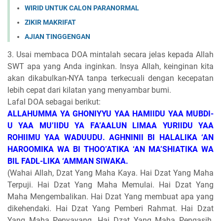
WIRID UNTUK CALON PARANORMAL
ZIKIR MAKRIFAT
AJIAN TINGGENGAN
3. Usai membaca DOA mintalah secara jelas kepada Allah
SWT apa yang Anda inginkan. Insya Allah, keinginan kita
akan dikabulkan-NYA tanpa terkecuali dengan kecepatan
lebih cepat dari kilatan yang menyambar bumi.
Lafal DOA sebagai berikut:
ALLAHUMMA YA GHONIYYU YAA HAMIIDU YAA MUBDI-
U YAA MU’IIDU YA FA’AALUN LIMAA YURIIDU YAA
ROHIIMU YAA WADUUDU. AGHNINII BI HALALIKA ‘AN
HAROOMIKA WA BI THOO’ATIKA ‘AN MA’SHIATIKA WA
BIL FADL-LIKA ‘AMMAN SIWAKA.
(Wahai Allah, Dzat Yang Maha Kaya. Hai Dzat Yang Maha
Terpuji. Hai Dzat Yang Maha Memulai. Hai Dzat Yang
Maha Mengembalikan. Hai Dzat Yang membuat apa yang
dikehendaki. Hai Dzat Yang Pemberi Rahmat. Hai Dzat
Yang Maha Penyayang. Hai Dzat Yang Maha Pengasih.