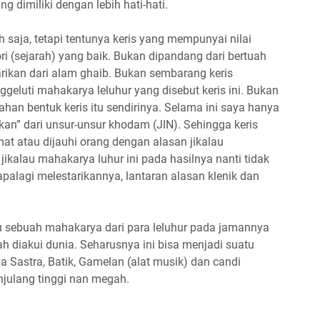
imiliki dengan lebih hati-hati.
 saja, tetapi tentunya keris yang mempunyai nilai
ri (sejarah) yang baik. Bukan dipandang dari bertuah
tarikan dari alam ghaib. Bukan sembarang keris
geluti mahakarya leluhur yang disebut keris ini. Bukan
dahan bentuk keris itu sendirinya. Selama ini saya hanya
an” dari unsur-unsur khodam (JIN). Sehingga keris
amat atau dijauhi orang dengan alasan jikalau
ikalau mahakarya luhur ini pada hasilnya nanti tidak
lagi melestarikannya, lantaran alasan klenik dan
u sebuah mahakarya dari para leluhur pada jamannya
ah diakui dunia. Seharusnya ini bisa menjadi suatu
a Sastra, Batik, Gamelan (alat musik) dan candi
julang tinggi nan megah.