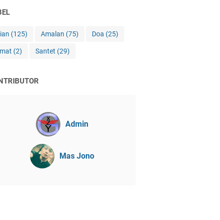
BEL
jian
(125)
Amalan
(75)
Doa
(25)
imat
(2)
Santet
(29)
NTRIBUTOR
Admin
Mas Jono