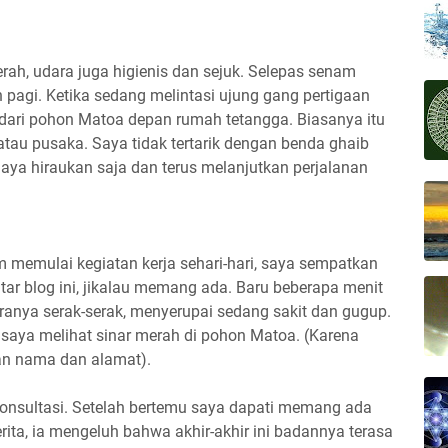
cerah, udara juga higienis dan sejuk. Selepas senam
an pagi. Ketika sedang melintasi ujung gang pertigaan
ah dari pohon Matoa depan rumah tetangga. Biasanya itu
atau pusaka. Saya tidak tertarik dengan benda ghaib
ya hiraukan saja dan terus melanjutkan perjalanan
 memulai kegiatan kerja sehari-hari, saya sempatkan
ar blog ini, jikalau memang ada. Baru beberapa menit
ranya serak-serak, menyerupai sedang sakit dan gugup.
i saya melihat sinar merah di pohon Matoa. (Karena
an nama dan alamat).
konsultasi. Setelah bertemu saya dapati memang ada
rita, ia mengeluh bahwa akhir-akhir ini badannya terasa