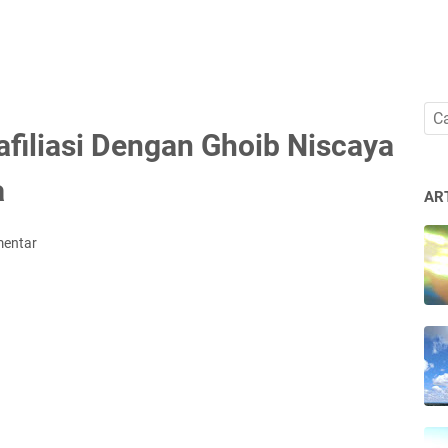
afiliasi Dengan Ghoib Niscaya
a
AR
mentar