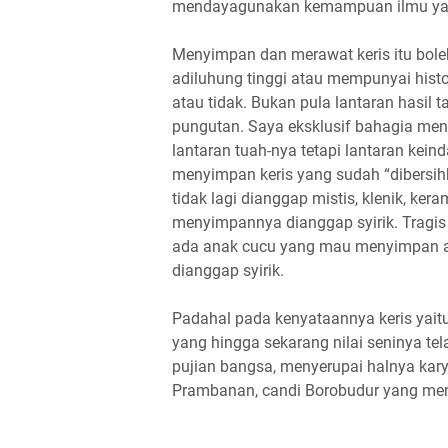
mendayagunakan kemampuan ilmu yang d
Menyimpan dan merawat keris itu boleh
adiluhung tinggi atau mempunyai histo
atau tidak. Bukan pula lantaran hasil 
pungutan. Saya eksklusif bahagia meng
lantaran tuah-nya tetapi lantaran kein
menyimpan keris yang sudah “dibersihk
tidak lagi dianggap mistis, klenik, ker
menyimpannya dianggap syirik. Tragis j
ada anak cucu yang mau menyimpan apa
dianggap syirik.
Padahal pada kenyataannya keris yait
yang hingga sekarang nilai seninya tel
pujian bangsa, menyerupai halnya kary
Prambanan, candi Borobudur yang men