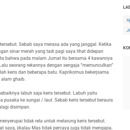
LA
A
J
 tersebut. Sebab saya merasa ada yang janggal. Ketika
KO
n sinar merah yang tadi pagi saya lihat didepan
cerita bahwa pada malam Jumat itu bersama 4 kawannya
. Lalu seorang rekannya dengan sengaja “memunculkan”
lah keris dan beberapa batu. Kaprikornus bekerjsama
i alam ghaib.
ebaiknya labuh saja keris tersebut. Labuh yaitu
pusaka ke sungai / laut. Sebab keris tersebut beraura
alagi disimpan.
yerupai tidak rela untuk melarung keris tersebut.
t saya, jikalau Mas tidak percaya juga tidak mengapa.